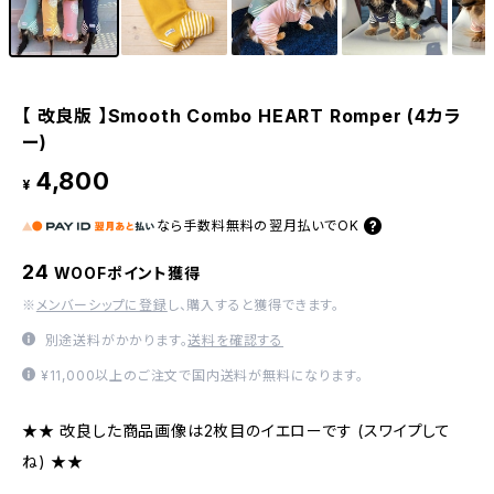
【 改良版 】Smooth Combo HEART Romper (4カラ
ー)
4,800
¥
なら
手数料無料の
翌月払いでOK
24
WOOFポイント獲得
※
メンバーシップに登録
し、購入すると獲得できます。
別途送料がかかります。
送料を確認する
¥11,000以上のご注文で国内送料が無料になります。
★★ 改良した商品画像は2枚目のイエローです (スワイプして
ね) ★★