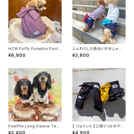
HCW Puffy Pumpkin Pants
ふんわりした色合いがおしゃれ
/ 3 color
なマルチボーダーフーディ
¥6,900
¥3,800
Pawffle Long Sleeve Tee /
【 ジョイント 】三段フリルのデニ
ロングスリーブ
ムスカート
¥3,400
¥4,900