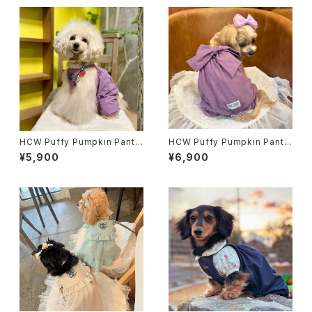
HCW Puffy Pumpkin Pants
HCW Puffy Pumpkin Pants
- Regular Type 3colors
/ 3 color
¥5,900
¥6,900