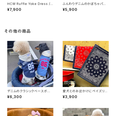
HCW Ruffle Yoke Dress / 3
ふんわりデニムのかぼちゃパン
color
ツ [ ネイビー・ライトブルー ]
¥7,900
¥5,900
その他の商品
デニムのクラシックベースボー
愛犬とのお出かけにペイズリー
ルシャツ 2カラー
柄のカフェマット！カラーバリエ
¥6,300
¥3,900
ーションも豊富！ ペットグッズ カ
フェ カフェマット デニム ペイズ
リー アメカジ