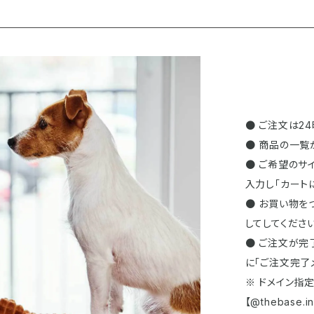
● ご注文は2
● 商品の一覧
● ご希望のサ
入力し「カート
● お買い物を
してしてください
● ご注文が完
に「ご注文完了
※ ドメイン指
【@thebas