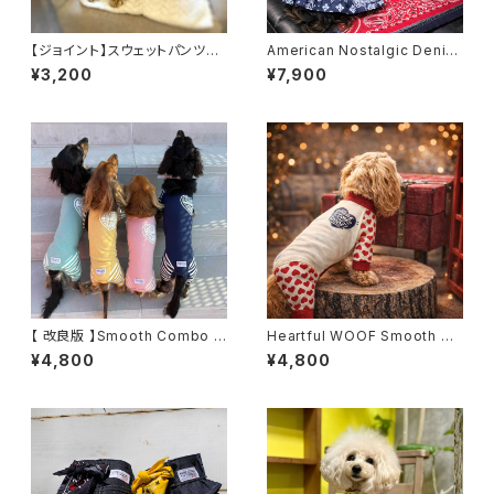
【ジョイント】スウェットパンツは
American Nostalgic Denim
アスレチックフーディとセットで
Dress
¥3,200
¥7,900
着たい
【 改良版 】Smooth Combo H
Heartful WOOF Smooth Ro
EART Romper (4カラー)
mper
¥4,800
¥4,800