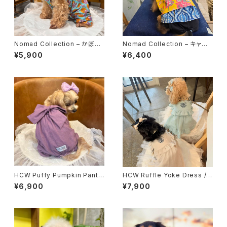
Nomad Collection – かぼち
Nomad Collection – キャミ
ゃパンツ ( 3カラー )
ワンピ
¥5,900
¥6,400
HCW Puffy Pumpkin Pants
HCW Ruffle Yoke Dress / 3
/ 3 color
color
¥6,900
¥7,900