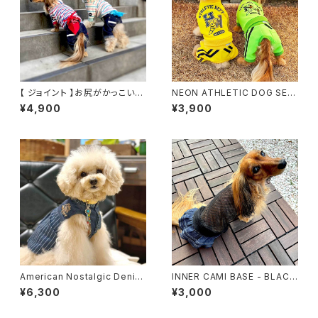
【 ジョイント 】お尻がかっこいい
NEON ATHLETIC DOG SET
デニムパンツ
UP パンツ
¥4,900
¥3,900
American Nostalgic Denim
INNER CAMI BASE - BLACK
Shirt
-
¥6,300
¥3,000