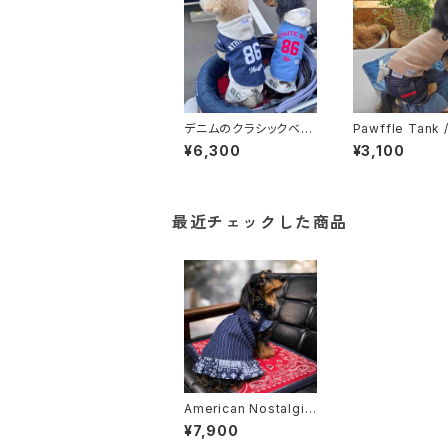
デニムのクラシックベー
Pawffle Tank 
スボールシャツ 2カラ
クトップ
¥6,300
¥3,100
ー
最近チェックした商品
American Nostalgic
Denim Dress
¥7,900