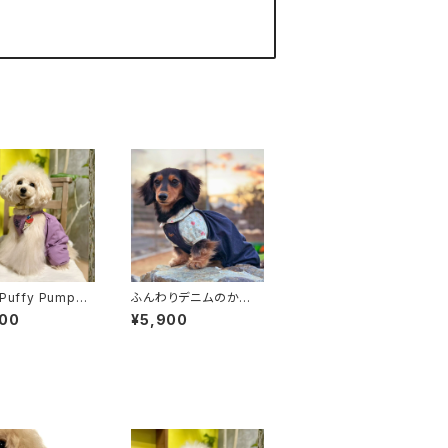
Puffy Pumpkin
ふんわりデニムのかぼ
 - Regular Typ
ちゃパンツ [ ネイビー・
900
¥5,900
lors
ライトブルー ]