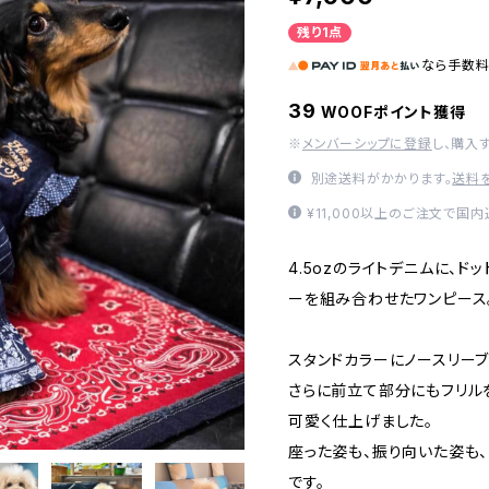
残り1点
なら
手数
39
WOOFポイント獲得
※
メンバーシップに登録
し、購入
別途送料がかかります。
送料
¥11,000以上のご注文で国
4.5ozのライトデニムに、ド
ーを組み合わせたワンピース
スタンドカラーにノースリーブ
さらに前立て部分にもフリル
可愛く仕上げました。
座った姿も、振り向いた姿も
です。