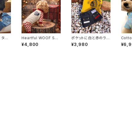
/ タン
Heartful WOOF Smo
ポケットに白と赤のライ
Cotto
oth Romper
ンが入ったシンプルおし
Shirt
¥4,800
¥3,980
¥6,
ゃれなデニムスカート