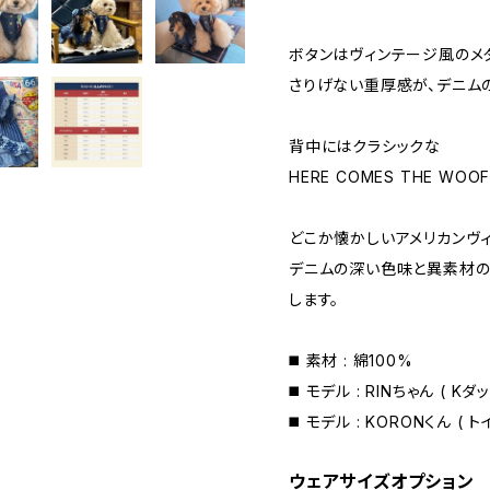
ボタンはヴィンテージ風のメ
さりげない重厚感が、デニム
背中にはクラシックな
HERE COMES THE WOO
どこか懐かしいアメリカンヴ
デニムの深い色味と異素材
します。
◼️ 素材 : 綿100%
◼️ モデル : RINちゃん ( Kダ
◼️ モデル : KORONくん ( ト
ウェアサイズオプション