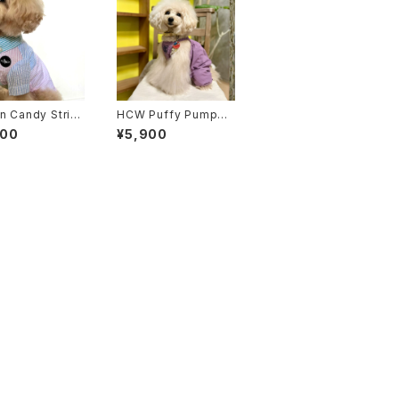
n Candy Strip
HCW Puffy Pumpkin
Pants - Regular Typ
900
¥5,900
e 3colors