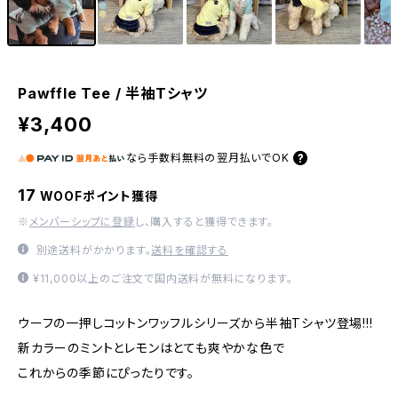
Pawffle Tee / 半袖Tシャツ
¥3,400
なら
手数料無料の
翌月払いでOK
17
WOOFポイント獲得
※
メンバーシップに登録
し、購入すると獲得できます。
別途送料がかかります。
送料を確認する
¥11,000以上のご注文で国内送料が無料になります。
ウーフの一押しコットンワッフルシリーズから半袖Tシャツ登場!!!
新カラーのミントとレモンはとても爽やかな色で
これからの季節にぴったりです。