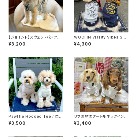
【ジョイント】スウェットパンツは
WOOFIN Varsity Vibes Sw
アスレチックフーディとセットで
eatshirts ( 7カラー )
¥3,200
¥4,300
着たい
Pawffle Hooded Tee / ロン
リブ素材のタートルネックインナ
グスリーブ
ーシャツ 6カラー
¥3,500
¥3,400